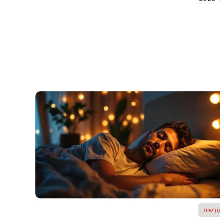
ֲדָשׁוֹת