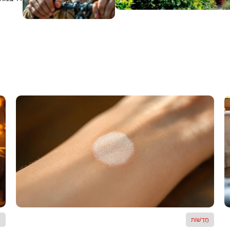
חֲדָשׁוֹת
ח