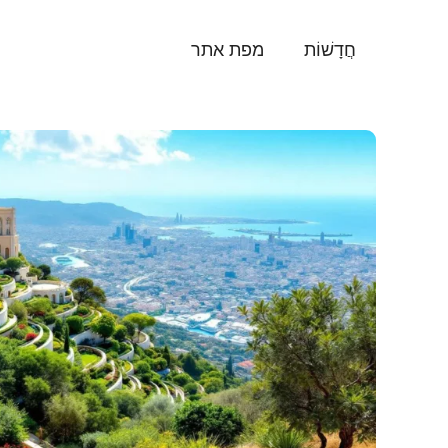
דלג
תוכן
חֲדָשׁוֹת
מפת אתר