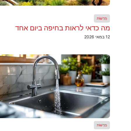
חֲדָשׁוֹת
מה כדאי לראות בחיפה ביום אחד
12 במאי 2026
חֲדָשׁוֹת