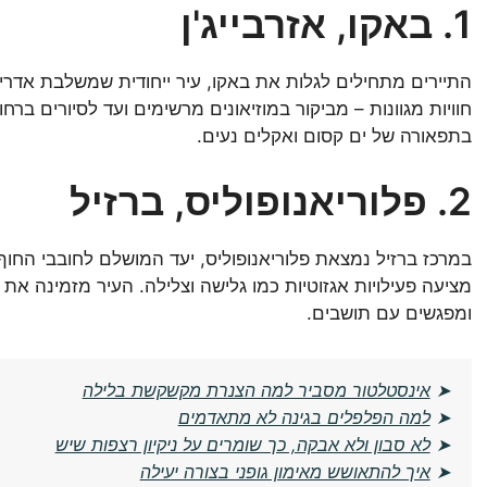
1. באקו, אזרבייג'ן
התיירים מתחילים לגלות את באקו, עיר ייחודית שמשלבת אדריכ
חוויות מגוונות – מביקור במוזיאונים מרשימים ועד לסיורים ברח
בתפאורה של ים קסום ואקלים נעים.
2. פלוריאנופוליס, ברזיל
במרכז ברזיל נמצאת פלוריאנופוליס, יעד המושלם לחובבי החוף 
מציעה פעילויות אגזוטיות כמו גלישה וצלילה. העיר מזמינה א
ומפגשים עם תושבים.
➤
אינסטלטור מסביר למה הצנרת מקשקשת בלילה
➤
למה הפלפלים בגינה לא מתאדמים
➤
לא סבון ולא אבקה, כך שומרים על ניקיון רצפות שיש
➤
איך להתאושש מאימון גופני בצורה יעילה