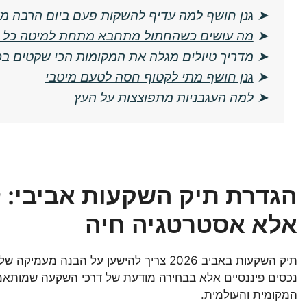
➤
גנן חושף למה עדיף להשקות פעם ביום הרבה מ
➤
מה עושים כשהחתול מתחבא מתחת למיטה כל ה
➤
מדריך טיולים מגלה את המקומות הכי שקטים בכ
➤
גנן חושף מתי לקטוף חסה לטעם מיטבי
➤
למה העגבניות מתפוצצות על העץ
הגדרת תיק השקעות אביבי: לא
אלא אסטרטגיה חיה
תיק השקעות באביב 2026 צריך להישען על הב
נכסים פיננסיים אלא בבחירה מודעת של דרכי השקעה שמותאמו
המקומית והעולמית.