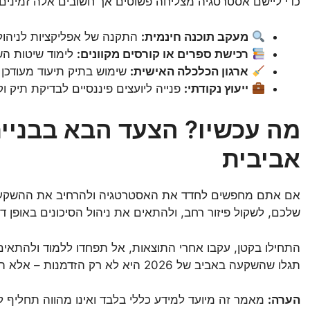
כדי ליישם אסטרטגיה מצליחה פשוטים אך חשובים אלה זמינים 
מעקב תוכנה חינמית:
התקנה של אפליקציות לניהול
רכישת ספרים או קורסים מקוונים:
לימוד שיטות השק
ארגון הכלכלה האישית:
שימוש בתיק תיעוד מעודכן 
ייעוץ נקודתי:
פנייה ליועצים פיננסיים לבדיקת תיק
מה עכשיו? הצעד הבא בבניי
אביבית
אם אתם מחפשים לחדד את האסטרטגיה ולהרחיב את ההשקעות 
שלכם, לשקול פיזור רחב, ולהתאים את ניהול הסיכונים באופן די
התחילו בקטן, עקבו אחרי התוצאות, אל תפחדו ללמוד ולהתאים 
תגלו שהשקעה באביב של 2026 היא לא רק הזדמנות – אלא ההתחלה של דרך פיננסית יציבה ורווחית.
הערה:
מאמר זה מיועד למידע כללי בלבד ואינו מהווה תחליף לי