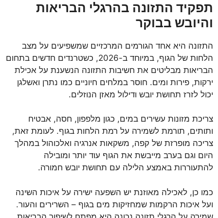
תפקיד התזונה בהרגלי הבריאות
והיובש בבוקר
התזונה היא אחד הגורמים המרכזיים שמשפיעים על מצב
הלחות של הגוף, במיוחד ב-2026, כשטרנדים חדשים בתחום
הבריאות מבליטים את חשיבות התזונה הנשענת על אכילת
ירקות, פירות ומים. חוסר במלחים חיוניים כמו נתרן ואשלגן
יכול לזרז תחושת יובש ודילול מאזן הנוזלים.
צריכת מזונות עשירים במים, כגון מלפפון, חסה, אבטיח
ותותים, תורמת לשמירה על רמת הלחות בגוף. לעומת זאת,
צריכה מופרזת של קפה, משקאות אנרגיה ואלכוהול במהלך
היום וגם בערב מייבשת את הגוף עוד יותר ומובילה
להתעוררות באמצע הלילה עם תחושת יובש חמורה.
כמו כן, לאכילה מאוזנת יש השפעה ישירה על איכות השינה
ועל איכות הרקמות שמחזיקות מים בגוף – השרירים והעור.
שמירה על הרגלי תזונה נכונה היא מפתח לשיפור הבריאות