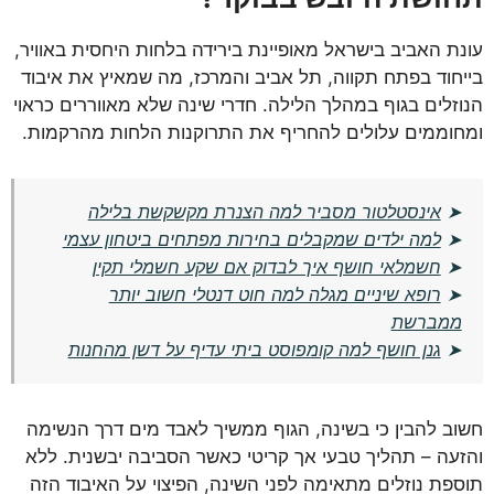
עונת האביב בישראל מאופיינת בירידה בלחות היחסית באוויר,
בייחוד בפתח תקווה, תל אביב והמרכז, מה שמאיץ את איבוד
הנוזלים בגוף במהלך הלילה. חדרי שינה שלא מאווררים כראוי
ומחוממים עלולים להחריף את התרוקנות הלחות מהרקמות.
➤
אינסטלטור מסביר למה הצנרת מקשקשת בלילה
➤
למה ילדים שמקבלים בחירות מפתחים ביטחון עצמי
➤
חשמלאי חושף איך לבדוק אם שקע חשמלי תקין
➤
רופא שיניים מגלה למה חוט דנטלי חשוב יותר
ממברשת
➤
גנן חושף למה קומפוסט ביתי עדיף על דשן מהחנות
חשוב להבין כי בשינה, הגוף ממשיך לאבד מים דרך הנשימה
והזעה – תהליך טבעי אך קריטי כאשר הסביבה יבשנית. ללא
תוספת נוזלים מתאימה לפני השינה, הפיצוי על האיבוד הזה