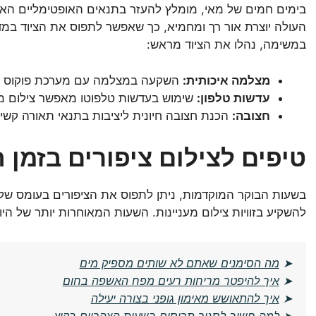
בימים חמים של מאי, מומלץ להעזר בתנאים האופטימליים האל
העולה יוצרת אור רך ומחמיא, כך שאפשר לתפוס את הציוד במדו
במשימה, נהלו את הציוד מראש:
מצלמה איכותית:
השקעה במצלמה עם מערכת פוקוס מהי
עדשות טלפון:
שימוש בעדשות טלפוטו מאפשר צילום ממ
חצובה:
הכנת חצובה חיונית ליציבות בתנאי תאורה קשי
טיפים לצילום ציפורים בזמן ה
בשעות הבוקר המוקדמות, ניתן לתפוס את הציפורים בעומס של
להשקיע בזוויות צילום מעניינות. השעות המאוחרות יותר של ה
➤
מה הסימנים שאתם לא שותים מספיק מים
➤
איך להיפטר מריחות רעים מפח האשפה בחום
➤
איך להתאושש מאימון גופני בצורה יעילה
➤
למה חשוב לסגור תריסים בשעות הצהריים בקיץ