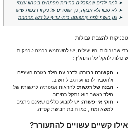
➤
למה ילדים שמקבלים בחירות מפתחים ביטחון עצמי
➤
לא סבון ולא אבקה, כך שומרים על ניקיון רצפות שיש
➤
גנן חושף למה קומפוסט ביתי עדיף על דשן מהחנות
טכניקות להצבת גבולות
כדי שהגבולות יהיו יעילים, יש להשתמש בכמה טכניקות
שיכולות להקל על התהליך:
תקשורת ברורה:
לדבר עם הילד בגובה העיניים
ולהסביר לו מדוע הגבול חשוב.
הבנה של רגשות:
להראות אמפתיה לרגשותיו של
הילד כאשר הוא נתקל בסירוב.
חוקי אי-פשרה:
יש לקבוע כללים שאינם ניתנים
למשא ומתן, כמו חובת חבישת קסדה.
אילו קשיים עשויים להתעורר?