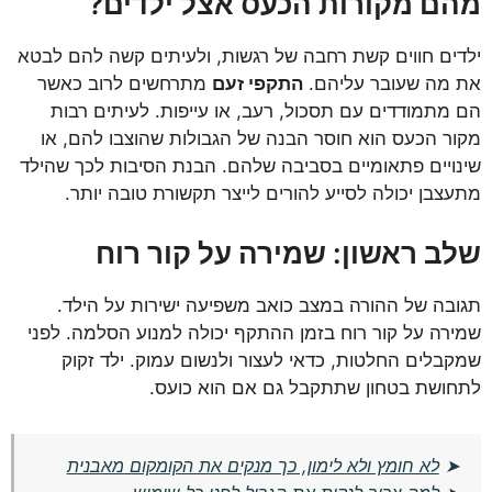
מהם מקורות הכעס אצל ילדים?
ילדים חווים קשת רחבה של רגשות, ולעיתים קשה להם לבטא
את מה שעובר עליהם.
התקפי זעם
מתרחשים לרוב כאשר
הם מתמודדים עם תסכול, רעב, או עייפות. לעיתים רבות
מקור הכעס הוא חוסר הבנה של הגבולות שהוצבו להם, או
שינויים פתאומיים בסביבה שלהם. הבנת הסיבות לכך שהילד
מתעצבן יכולה לסייע להורים לייצר תקשורת טובה יותר.
שלב ראשון: שמירה על קור רוח
תגובה של ההורה במצב כואב משפיעה ישירות על הילד.
שמירה על קור רוח בזמן ההתקף יכולה למנוע הסלמה. לפני
שמקבלים החלטות, כדאי לעצור ולנשום עמוק. ילד זקוק
לתחושת בטחון שתתקבל גם אם הוא כועס.
➤
לא חומץ ולא לימון, כך מנקים את הקומקום מאבנית