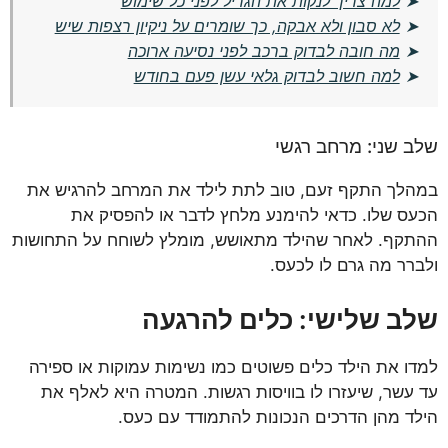
➤
למה צריך לנקות את הגריל לפני כל שימוש
➤
לא סבון ולא אבקה, כך שומרים על ניקיון רצפות שיש
➤
מה חובה לבדוק ברכב לפני נסיעה ארוכה
➤
למה חשוב לבדוק גלאי עשן פעם בחודש
שלב שני: מרחב רגשי
במהלך התקף זעם, טוב לתת לילד את המרחב להרגיש את
הכעס שלו. כדאי להימנע מלחץ לדבר או להפסיק את
ההתקף. לאחר שהילד מתאושש, מומלץ לשוחח על התחושות
ולברר מה גרם לו לכעס.
שלב שלישי: כלים להרגעה
למדו את הילד כלים פשוטים כמו נשימות עמוקות או ספירה
עד עשר, שיעזרו לו בוויסות רגשות. המטרה היא לאלף את
הילד מהן הדרכים הנכונות להתמודד עם כעס.