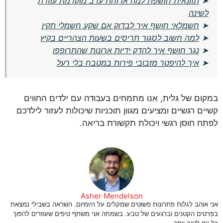
➤
תזונאית חושפת למה ארוחת ערב מוקדמת עוזרת
לשינה
➤
חשמלאי חושף איך לבדוק אם שקע חשמלי תקין
➤
למה חשוב לסגור תריסים בשעות הצהריים בקיץ
➤
נגר חושף איך להדק ידיות ארונות שהתרופפו
➤
איך להיפטר מזבובי פירות במטבח בלי רעל
במקום של גלית, אנו מתמחים בעבודה עם ילדים החווים
קשיים רגשיים ומציעים מגוון תוכניות שיכולות לעזור לילדכם
לפתח חוסן רגשי ויכולת תקשורת בריאה.
Asher Mendelson
אני אוהב לגלות פתרונות פשוטים שמקלים על היומיום. השראה בשבילי נמצאת
בפרטים הקטנים וברגעים של טבע. בשמחה אני משתף טיפים שעוזרים להפוך
כל יום לטוב יותר.