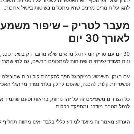
יתרון יוצא דופן נוסף הוא האפשרות לשמור על ויטמינים חשובים
להגן על חומרים מזינים שהיו מתכלים בשיטות בישול ארוכות.
מעבר לטריק – שיפור משמעו
לאורך 30 יום
30 יום עם טריק המיקרוגל מראים שלא מדובר רק בשינוי טכני
ונוח מעודד יצירתיות ופתיחות למתכונים חדשים, גם למי שמרג
עם הזמן, השימוש במיקרוגל הפך לסקרנות קולינרית שהובילה ל
ופשטידות קלות להכנה, שהפכו לחלק בלתי נפרד מהרגלי האכילה
כל הצדדים משפיעים זה על זה: נוחות, בריאות וטעם שתמיד 
לנהל מטבח מודרני ומתפקד בקלות.
הערה:
מאמר זה מיועד למידע כללי בלבד ואינו מהווה תחליף לי