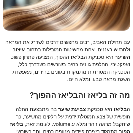
עם תחילת האביב, רבים מחפשים דרכים לשדרג את המראה
ולהרגיש רעננים. אחת מהשיטות המובילות בתחום
עיצוב
השיער
היא טכניקת ה
בליאז
ההפוך, המציעה פתרון פשוט
ואפקטיבי. החלפת גוונים כהים בשורשים כשבדרך כלל,
הטכניקה המסורתית מתמקדת בגוונים בהירים, מאפשרת
השגת מראה טבעי ומלא חיים.
מה זה בליאז והבליאז ההפוך?
ה
בליאז
היא טכניקת
צביעת שיער
בה מתבצעת החלה
חופשית של צבע המוטלת ידנית על חלקים מהשיער, כך
שיתקבל מראה זוהר ומלא ע.volume. לעומת זאת,
בליאז
הפוך
מתמקד ביצירת פיידים מגוונים כהים יותר בשורשי