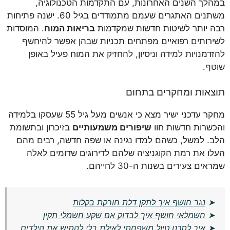
במהלך השנים האחרונות, עם התקדמות הטכנולוגיה,
משתנים האתגרים שעמם מתמודדים בגיל 60. ישנה פתיחות
רבה יותר לשיטות חדשות שמקדמות
בריאות המוח
. המוסדות
לשירותים רפואיים מפתחים תכניות שבהן אפשר להיחשף
להזדמנויות למידה וניסיון, להחזיק את המוח פעיל באופן
שוטף.
תוצאות ומחקרים בתחום
מחקר עדכני ישיר מצא כי אנשים מעל גיל 55 שעסקו בלמידה
והכשרות חדשות חוו
שיפורים משמעותיים
בזיכרון ובתשומת
הלב. למשל, כשהם למדו נגינה או שפה חדשה, רבים מהם
העלו את רמת הקוגניציה שלהם לדירוגים שדומים לאלה
שמראים צעירים בשנות ה-30 לחייהם.
➤
נגר חושף איך לתקן דלת חורקת בקלות
➤
חשמלאי חושף איך לבדוק אם שקע חשמלי תקין
➤
איך לתכנן טיול משפחתי לאילת בלי להתיש את הילדים