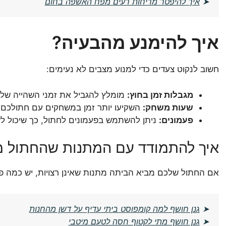
➤
איך להיפטר מריחות רעים מפח האשפה בחום
איך להימנע מהבעיה?
חשוב לנקוט צעדים כדי למנוע מצבים לא נעימים:
מגבלות זמן בחוץ:
מומלץ להגביל את זמני השהייה של 
שעות משחק:
השקיעו יותר זמן במשחקים עם חתולכם כד
פעמונים:
ניתן להשתמש בפעמונים לחתול, כך שיכול לש
איך להתמודד עם המתנות שהחתול מ
אם החתול שלכם מביא הביתה מתנות שאינן רצויות, יש כמה פעו
➤
גנן חושף למה קומפוסט ביתי עדיף על דשן מהחנות
➤
גנן חושף מתי לקטוף חסה לטעם מיטבי