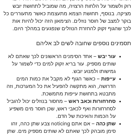
רוק ולשמור על הלחות הרצויה, מה שמוביל לתחושת יובש
מציקה. בנוסף, תחושת הצמא מתעצמת כאשר מתעוררים כל
בוקר למצב של חוסר נוזלים. הצימאון הזה יכול להיות אות
לכך שהגוף זקוק להחזרת הנוזלים שנפגעים במהלך היום.
תסמינים נוספים שחובה לשים לב אליהם
עור יבש
– אחד הסימנים הראשונים לכך שאתם לא
שותים מספיק. עור בריא זקוק למים כדי לשמור על
גמישותו ולמנוע יובש.
עייפות
– כאשר הגוף לא מקבל את כמות המים
הדרושה, הוא מתקשה להפעיל את כל המערכות, וזה
מתבטא בתחושת עייפות מתמשכת.
סחרחורות וכאב ראש
– מחסור בנוזלים יכול להוביל
לסחרחורות ואף לכאבי ראש, שכן חוסר מים משפיע
על הכמות והאיכות של הדם.
שתן כהה
– אם אתם noticing צבע שתן כהה, זהו
סימן מובהק לכך שאתם לא שותים מספיק מים. שתן