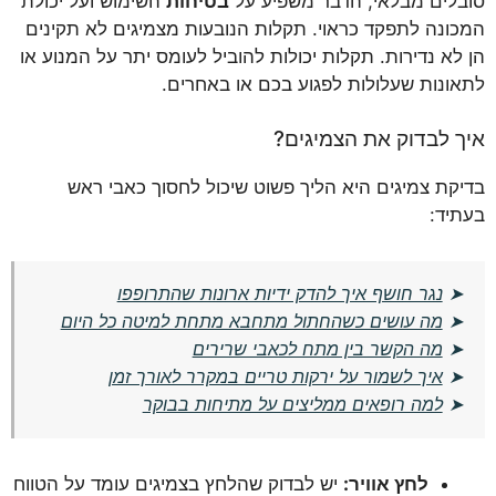
סובלים מבלאי, הדבר משפיע על
בטיחות
השימוש ועל יכולת
המכונה לתפקד כראוי. תקלות הנובעות מצמיגים לא תקינים
הן לא נדירות. תקלות יכולות להוביל לעומס יתר על המנוע או
לתאונות שעלולות לפגוע בכם או באחרים.
איך לבדוק את הצמיגים?
בדיקת צמיגים היא הליך פשוט שיכול לחסוך כאבי ראש
בעתיד:
➤
נגר חושף איך להדק ידיות ארונות שהתרופפו
➤
מה עושים כשהחתול מתחבא מתחת למיטה כל היום
➤
מה הקשר בין מתח לכאבי שרירים
➤
איך לשמור על ירקות טריים במקרר לאורך זמן
➤
למה רופאים ממליצים על מתיחות בבוקר
לחץ אוויר:
יש לבדוק שהלחץ בצמיגים עומד על הטווח