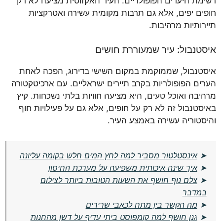
רשימת היעדים הפופולריים. העיר האקזוטית מציעה לא רק
חופים יפים, אלא גם תרבות מקומית עשירה ואטרקציות
תיירותיות מרהיבות.
איסטנבול: עיר שמעוררת חושים
איסטנבול, שממוקמת במקום השישי בדירוג, הפכה לאחת
הערים הפופולריות בקרב תיירים ישראליים. עם ארכיטקטורה
מרהיבה ואוכל טעים, היא מציעה חוויות בלתי נשכחות. קיץ
באיסטנבול זה לא רק על חופים, אלא גם על פעילויות חוף
והיסטוריה עשירה באמצע העיר.
➤
אינסטלטור מסביר למה לחץ המים חלש בקומה עליונה
➤
איך שינה איכותית משפיעה על מערכת החיסון
➤
צלם נוף חושף את השעות הטובות ביותר לצילום
במדבר
➤
מה הקשר בין מתח לכאבי שרירים
➤
גנן חושף למה קומפוסט ביתי עדיף על דשן מהחנות