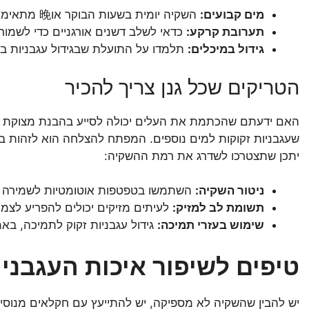
מים קבועים:
השקיה יומית בשעות הבוקר או晚 מתאימה, מספקת את הלחות הנדרשת.
תערובת קרקע:
כדאי לשלב דשנים אורגניים כדי לשמור
גידול במיכלים:
תלמדו על התועלת שבגידול עגבניות ב
הטריקים שכל גנן צריך להכיר
האם ידעתם שהכתמת את העלים יכולה לסייע בהבנת מצוקת הה
שעגבניות זקוקות למים נוספים. המפתח להצלחה הוא לזהות בע
יתכן שתצטרכו לשדרג את רמת ההשקיה:
ניטור השקיה:
השתמשו בטפטפות אוטומטיות לשמירה ע
תשומת לב למזיק:
לעיתים מזיקים יכולים להפריע לצמיח
שימוש בעזרי תמיכה:
גידול עגבניות זקוק לתמיכה, בא
טיפים לשיפור איכות העגבניו
יש להבין שהשקיה לא מספיקה, יש להתייעץ עם חקלאים מנוסים 