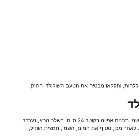
ללחות, והקקאו מבטיח את הטעם השוקולדי החזק.
לד
השלב הראשון הוא לחמם את התנור ל-180 מעלות צלזיוס ולהשמן תבנית אפייה בקוטר 24 ס"מ. בשלב הבא, נערבב
לאחר מכן, נוסיף את המים, השמן, תמצית הווניל,