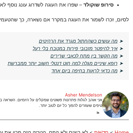
סירופ שוקולד
– שפרו את העוגה לשדרוג עונג נוסף לא
לסיום, זכרו לשמור את העוגה במקרר אם נשארה, כך שהטעמים 
➤
מה עושים כשהחתול מגרד את הרהיטים
➤
איך להיפטר מזבובי פירות במטבח בלי רעל
➤
מה הקשר בין מתח לכאבי שרירים
➤
רופא שיניים מגלה למה חוט דנטלי חשוב יותר ממברשת
➤
מה כדאי לראות בחיפה ביום אחד
Asher Mendelson
אני אוהב לגלות פתרונות פשוטים שמקלים על היומיום. השראה
טיפים שעוזרים להפוך כל יום לטוב יותר.
Home
>
חֲדָשׁוֹת
>
לא ביצים ולא קמח, הטריק הזה מכין את ע