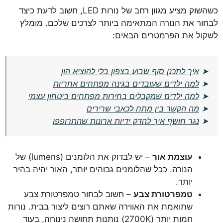
כשהשוק מציע מגוון רחב של נורות LED, חשוב לדעת כיצד
לבחור את הנורה המתאימה ביותר לצרכים שלכם. מומלץ
לשקול את הפרמטרים הבאים:
➤
איך לתכנן סוף שבוע בצפון בלי להוציא הון
➤
למה ילדים שעובדים בגינה מפתחים אחריות
➤
למה ילדים שמקבלים בחירות מפתחים ביטחון עצמי
➤
מה הקשר בין מתח לכאבי שרירים
➤
נגר חושף איך להדק ידיות ארונות שהתרופפו
עוצמת אור
– יש לבדוק את הלומנים (lumens) של
הנורה. ככל שהלומנים גבוהים יותר, האור יהיה בהיר
יותר.
טמפרטורת צבע
– חשוב לבחור טמפרטורת צבע
שתואמת את האווירה שאתם רוצים ליצור בבית. נורות
חמות יותר (2700K) נותנות תחושה נינוחה, בעוד