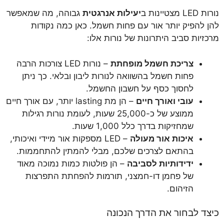
נורות LED מצטיינות ב
יעילות אנרגטית
גבוהה, מה שמאפשר
להן להפיק יותר אור עם פחות חשמל. כאן כמה נקודות
מרכזיות סביב היתרונות של נורות אלו:
צריכת חשמל מופחתת
– נורות LED צורכות הרבה
פחות חשמל בהשוואה לנורות ליבון ובלאי. כך ניתן
לחסוך כסף על חשבון החשמל.
עובי ואורך חיים
– הן מת lasting יותר, עם אורך חיים
ממוצע של כ-25,000 שעות, לעומת נורות רגילות
שמחזיקות בדרך כלל 1,000 שעות.
איכות אור מעולה
– LED מספקות אור מיידי ואיכותי,
בהתאם לצרכים שלכם, מבלי להמתין להתחממות.
ידידותיות לסביבה
– הן פולטות כמות נמוכה מאוד
של פחמן דו-חמצני, תורמות להפחתת התפרצות
הזיהום.
כיצד לבחור את הדרך הנכונה