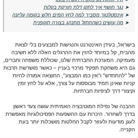
➤
נגר חושף איך לתקן דלת חורקת בקלות
➤
אינסטלטור מסביר למה לחץ המים חלש בקומה עליונה
➤
מה עושים כשהחתול מתנהג בצורה תוקפנית
בישראל, בעידן האינטרנט והנגישות למבצעים בלי לצאת
מהבית, קל במיוחד להזין את ההרגלים האלה ללא חשיבה
מעמיקה. המערכת החברתית שלנו, שכוללת משפחה וחברים,
גם היא משחקת תפקיד מרכזי בעניין – כאשר מושרשת תרבות
של "להתחדש" ו"אין כמו המבצע", התוצאה אמורה להיות
קניות שאינן תמיד מבוססות על צורך, אלא על לחץ זמין
וקיצורי דרך לציפיות חברתיות.
ההבנה של נפילת המוטיבציה האמיתית עושה צעד ראשון
בדרך לשחרור. היכרות עם ההשפעות הפסיכולוגיות מאפשרת
לעגן מודעות ולעזור לקבל החלטות מושכלות יותר בעת
הקנייה.