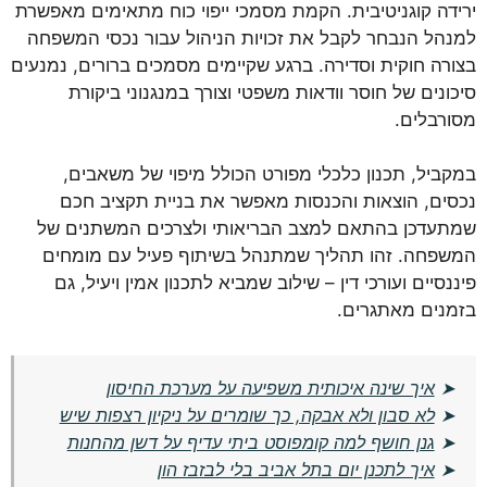
ירידה קוגניטיבית. הקמת מסמכי ייפוי כוח מתאימים מאפשרת
למנהל הנבחר לקבל את זכויות הניהול עבור נכסי המשפחה
בצורה חוקית וסדירה. ברגע שקיימים מסמכים ברורים, נמנעים
סיכונים של חוסר וודאות משפטי וצורך במנגנוני ביקורת
מסורבלים.
במקביל, תכנון כלכלי מפורט הכולל מיפוי של משאבים,
נכסים, הוצאות והכנסות מאפשר את בניית תקציב חכם
שמתעדכן בהתאם למצב הבריאותי ולצרכים המשתנים של
המשפחה. זהו תהליך שמתנהל בשיתוף פעיל עם מומחים
פיננסיים ועורכי דין – שילוב שמביא לתכנון אמין ויעיל, גם
בזמנים מאתגרים.
➤
איך שינה איכותית משפיעה על מערכת החיסון
➤
לא סבון ולא אבקה, כך שומרים על ניקיון רצפות שיש
➤
גנן חושף למה קומפוסט ביתי עדיף על דשן מהחנות
➤
איך לתכנן יום בתל אביב בלי לבזבז הון