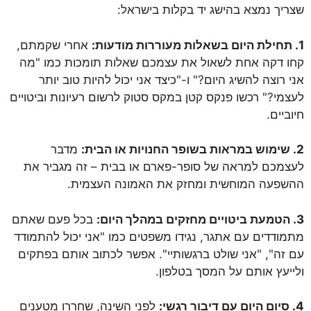
שצריך נמצא בהישג יד בקלות בישראל:
1. תחילת היום בשאלות מעוררות מודעות:
אחרי שקמתם,
קחו דקה אחת לשאול את עצמכם שאלות תומכות כמו "מה
אני רוצה להשיג היום?" ו-"כיצד אני יכול להיות טוב יותר
לעצמי?" רכשו פנקס קטן במקס סטוק לרשום רעיונות וביטויים
חיוביים.
2. שימוש במראות בשופר החנויות או הבית:
מדבר
לעצמכם למראה של סופר-פארם או בבית – זה מגביר את
ההשפעה המוחשית ומחזק את האמונה העצמית.
3. הטמעת ביטויים מחזקים במהלך היום:
בכל פעם שאתם
מתמודדים עם אתגר, נגידו משפטים כמו "אני יכול להתמודד
עם זה", "אני שולט ברגשותיי". אפשר לכתוב אותם בפתקים
ולייעץ אותם על המסך בטלפון.
4. סיום היום עם דיבור רגשי:
לפני השינה, שחררו מטענים