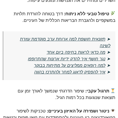
השרירים ומחזירים את הגמישות ומונעים עייפות.
טיפול טבעי ללא ניתוח:
דרך בטוחה להורדת תלויות
במשקפיים ולהגברת הבריאות הכללית של העיניים.
➤
תזונאית חושפת למה ארוחת ערב מוקדמת עוזרת
לשינה
➤
מה כדאי לראות בחיפה ביום אחד
➤
נגר חושף איך להדק ידיות ארונות שהתרופפו
➤
למה רופאים ממליצים על מתיחות בבוקר
➤
איך להפסיק לדאוג למחר ולהתרכז בהווה
תרגול עקבי:
שיפור הדרגתי שנמשך לאורך זמן עם
תוצאות שנוגעות בכל רמות הגיל.
ניטור ושמירה על האיזון בעיניים:
טכניקות לשיפור
הקואורדינציה בין העיניים ולהתמודדות עם קשיי פוקוס ורגישות