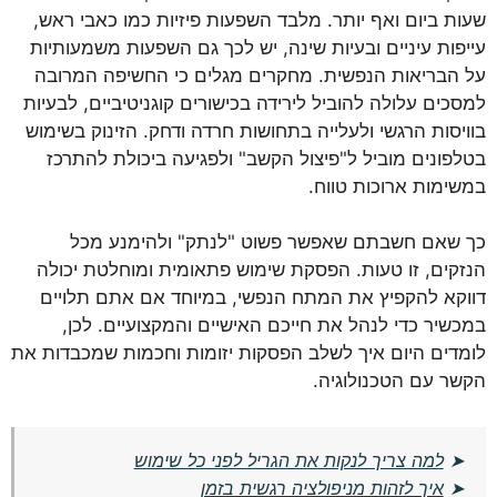
שעות ביום ואף יותר. מלבד השפעות פיזיות כמו כאבי ראש,
עייפות עיניים ובעיות שינה, יש לכך גם השפעות משמעותיות
על הבריאות הנפשית. מחקרים מגלים כי החשיפה המרובה
למסכים עלולה להוביל לירידה בכישורים קוגניטיביים, לבעיות
בוויסות הרגשי ולעלייה בתחושות חרדה ודחק. הזינוק בשימוש
בטלפונים מוביל ל"פיצול הקשב" ולפגיעה ביכולת להתרכז
במשימות ארוכות טווח.
כך שאם חשבתם שאפשר פשוט "לנתק" ולהימנע מכל
הנזקים, זו טעות. הפסקת שימוש פתאומית ומוחלטת יכולה
דווקא להקפיץ את המתח הנפשי, במיוחד אם אתם תלויים
במכשיר כדי לנהל את חייכם האישיים והמקצועיים. לכן,
לומדים היום איך לשלב הפסקות יזומות וחכמות שמכבדות את
הקשר עם הטכנולוגיה.
➤
למה צריך לנקות את הגריל לפני כל שימוש
➤
איך לזהות מניפולציה רגשית בזמן