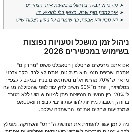
➤
מה כדאי לבקר בירושלים בשעות אחר הצהריים
➤
איך לתכנן סוף שבוע בצפון בלי להוציא הון
➤
לא סבון ולא אבקה, כך שומרים על ניקיון רצפות שיש
ניהול זמן מושכל וטעויות נפוצות
בשימוש במכשירים 2026
אם אתם מרגישים שהטלפון הטאבלט פשוט "מחזיקים"
אתכם ושריפת הזמן היא בשליטה, אתם לא לבד. סקר עדכני
מראה ש־70% מהישראלים משתמשים בנייד במקביל לצפייה
בטלוויזיה, ויותר מ־50% חשים לחץ עוד לפני שהסוללה מגיעה
ל־20%. בין הטעויות הנפוצות ניתן למנות שימוש ללא מטרה
ברורה, תגובות מיידיות להודעות וריבוי קבוצות וואטסאפ
שמרקיעות שחקים את זמן ההשתקה שלכם.
ניהול זמן עשוי להפחית את תחושת ה"הרס" והשחיקה. מומלץ
לקבוע זמנים מוגדרים לשימוש בוואטסאפ ואפליקציות אחרות