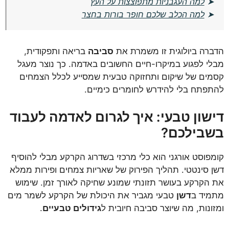
➤
למה העגבניות מתפוצצות על העץ
➤
למה הכלב שלכם חופר בורות בחצר
הדברה ביולוגית זו משמרת את
סביבה
בריאה ותפקודית,
מבלי לפגוע במיקרו-חיים החשובים באדמה. כך נוצר מעגל
קסמים של שיקום ותחזוקה טבעית שמסייע לכלל הצמחים
להתפתח בלי להידרש לחומרים כימיים.
דישון טבעי: איך לגרום לאדמה לעבוד
בשבילכם?
קומפוסט אורגני הוא כלי מרכזי בשדרוג הקרקע מבלי להוסיף
דשן סינטטי. תהליך הפירוק של שאריות צמחים ופירות ממלא
את הקרקע בעושר תזונתי שמונע שחיקה לאורך זמן. שימוש
מתמיד ב
דשן
טבעי מגביר את היכולת של הקרקע לשמר מים
ומזונות, מה שיוצר סביבה חיובית ל
גידולים טבעיים
.