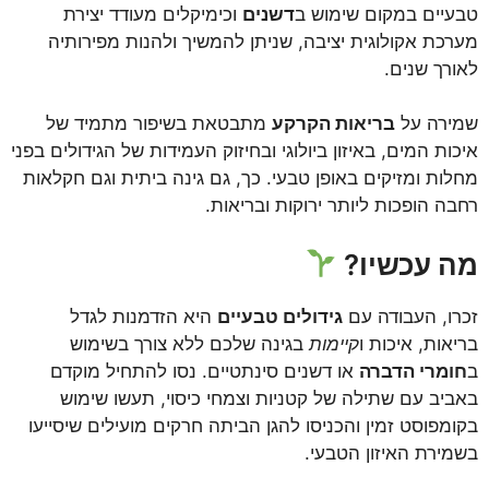
טבעיים במקום שימוש ב
דשנים
וכימיקלים מעודד יצירת
מערכת אקולוגית יציבה, שניתן להמשיך ולהנות מפירותיה
לאורך שנים.
שמירה על
בריאות הקרקע
מתבטאת בשיפור מתמיד של
איכות המים, באיזון ביולוגי ובחיזוק העמידות של הגידולים בפני
מחלות ומזיקים באופן טבעי. כך, גם גינה ביתית וגם חקלאות
רחבה הופכות ליותר ירוקות ובריאות.
מה עכשיו?
זכרו, העבודה עם
גידולים טבעיים
היא הזדמנות לגדל
בריאות, איכות ו
קיימות
בגינה שלכם ללא צורך בשימוש
ב
חומרי הדברה
או דשנים סינתטיים. נסו להתחיל מוקדם
באביב עם שתילה של קטניות וצמחי כיסוי, תעשו שימוש
בקומפוסט זמין והכניסו להגן הביתה חרקים מועילים שיסייעו
בשמירת האיזון הטבעי.