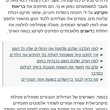
גידולים טבעיים כמו קטניות, עשבי תבלין וצמחי כיסוי פועלים
מעבר למשמעותם כמזון או נוי. הם מחזקים את
בריאות
הקרקע
על ידי הזנתה ביסודות חיוניים, שיפור מרקם ויכולת
קליטת מים. צמחים אלו מצליחים ללכוד חנקן מהאוויר ולהפוך
אותו לזמין לשורשי הצמחים, פעולה שמחליפה לחלוטין את
התלות ב
דשנים
מלאכותיים המזיקים לקרקע בטווח הארוך.
➤
למה הכלבה שלכם מלקקת את הרגליים שלה כל הזמן
➤
איך לתכנן טיול משפחתי לאילת בלי להתיש את הילדים
➤
למה הכלב שלכם נושם בכבדות בחום
➤
צלם נוף חושף את השעות הטובות ביותר לצילום
במדבר
➤
מה כדאי לבקר בירושלים בשעות אחר הצהריים
בנוסף, השורשים של הגידולים הטבעיים מפעילים פעילות
מיקרוביאלית עשירה ועוזרים לשחרר אלמנטים תזונתיים
בקרקע. תהליך זה גם מפחית את הסיכון לסחף קרקע ומעודד