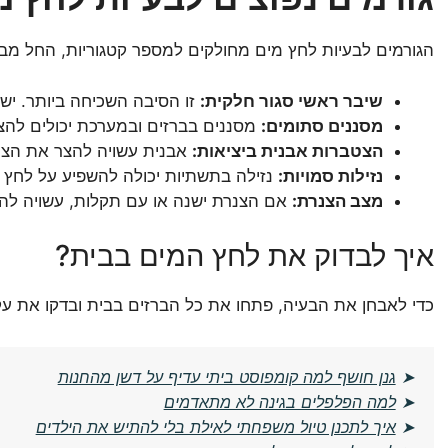
הגורמים לבעיות לחץ מים מחולקים למספר קטגוריות, החל מבע
שיבר ראשי סגור חלקית:
זו הסיבה השכיחה ביותר. יש 
מסננים סתומים:
מסננים בברזים ובמערכת יכולים לה
הצטברות אבנית ביציאות:
אבנית עשויה להצר את הצנ
נזילות סמויות:
נזילה בתשתיות יכולה להשפיע על לחץ ה
מצב הצנרת:
אם הצנרת ישנה או עם תקלות, עשויה לה
איך לבדוק את לחץ המים בבית?
כדי לאבחן את הבעיה, פתחו את כל הברזים בבית ובדקו את עק
➤
גנן חושף למה קומפוסט ביתי עדיף על דשן מהחנות
➤
למה הפלפלים בגינה לא מתאדמים
➤
איך לתכנן טיול משפחתי לאילת בלי להתיש את הילדים