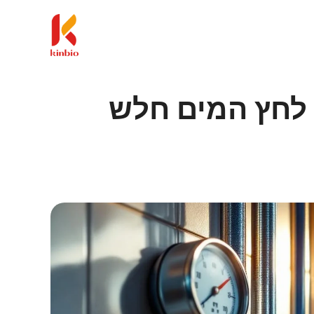
לחץ המים חלש