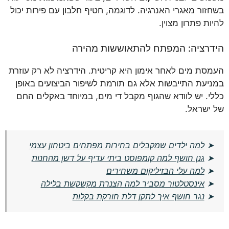
בשחזור מאגרי האנרגיה. לדוגמה, חטיף חלבון עם פירות יכול
להיות פתרון מצוין.
הידרציה: המפתח להתאוששות מהירה
העמסת מים לאחר אימון היא קריטית. הידרציה לא רק עוזרת
במניעת התייבשות אלא גם תורמת לשיפור הביצועים באופן
כללי. יש לוודא שהגוף מקבל די מים, במיוחד באקלים החם
של ישראל.
➤
למה ילדים שמקבלים בחירות מפתחים ביטחון עצמי
➤
גנן חושף למה קומפוסט ביתי עדיף על דשן מהחנות
➤
למה עלי הבזיליקום משחירים
➤
אינסטלטור מסביר למה הצנרת מקשקשת בלילה
➤
נגר חושף איך לתקן דלת חורקת בקלות