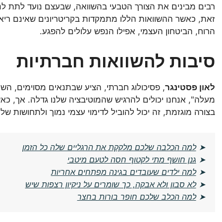
רבים מבינים את הצורך הטבעי בהשוואה, שבעצם נועד לתת לנו 
זאת, כאשר ההשוואות הללו מתמקדות בקריטריונים שאינם ריאלי
הרוח, הביטחון העצמי, אפילו הנפש עלולים להפגע.
סיבות להשוואות חברתיות
לאון פסטינגר
, פסיכולוג חברתי, הציע שבתנאים מסוימים, השו
מעלה", אנחנו יכולים להרגיש שהמוטיבציה שלנו גדלה. אך, כאשר
בצורה מוגזמת, זה יכול להוביל לדימוי עצמי נמוך ולתחושות של 
➤
למה הכלבה שלכם מלקקת את הרגליים שלה כל הזמן
➤
גנן חושף מתי לקטוף חסה לטעם מיטבי
➤
למה ילדים שעובדים בגינה מפתחים אחריות
➤
לא סבון ולא אבקה, כך שומרים על ניקיון רצפות שיש
➤
למה הכלב שלכם חופר בורות בחצר